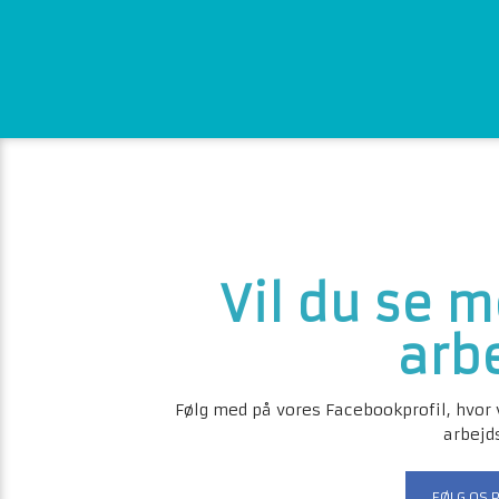
​​Vil du se 
arb
Følg med på vores Facebookprofil, hvor 
arbejd
FØLG OS 