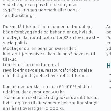
ved at tegne en privat forsikring med
Sygeforsikringen Danmark eller Dansk
Tandforsikring.​ .
Du kan få tilskud til alle former for tandpleje,
​​
både forebyggende og behandlende, hvis du
b
modtager kontanthjælp efter 82 a i lov om aktiv
Pe
socialpolitik.
er
Modtager du en pension svarende til
yd
kontanthjælpsniveau kan du også have ret til
yd
tilskud
H
Ligeledes kan modtagere af
revalideringsydelse, ressourceforløbsydelse
eller ledighedsydelse have ret til tilskud..
Kommunen dækker mellem 65-100% af dine
udgifter, der overstiger 600 kr.
Kommunen skal forhåndsgodkende dit tilskud,
hvis udgiften til dit samlede behandlingsforløb
anslås at overstiger 10.000 kr.