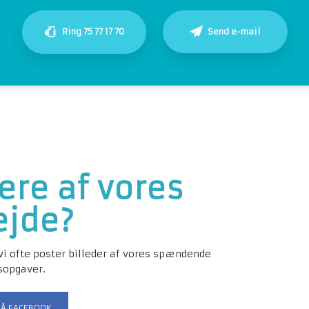
Ring 75 77 17 70
Send e-mail
mere af vores
ejde?
vi ofte poster billeder af vores spændende
sopgaver.
PÅ FACEBOOK​