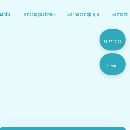
Links
Tandlægeskræk
Børnetandpleje
Kontakt
75 77 17 70
E-mail