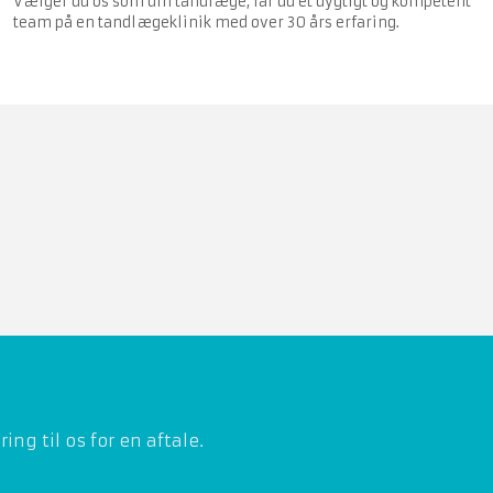
Vælger du os som din tandlæge, får du et dygtigt og kompetent
team på en tandlægeklinik med over 30 års erfaring.
 til os for en aftale.​​