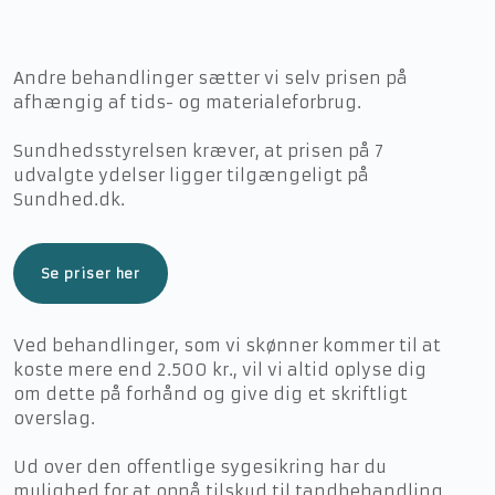
​Andre behandlinger sætter vi selv prisen på
afhængig af tids- og materialeforbrug.
Sundhedsstyrelsen kræver, at prisen på 7
udvalgte ydelser ligger tilgængeligt på
Sundhed.dk.
Se priser her
Ved behandlinger, som vi skønner kommer til at
koste mere end 2.500 kr., vil vi altid oplyse dig
om dette på forhånd og give dig et skriftligt
overslag.
Ud over den offentlige sygesikring har du
mulighed for at opnå tilskud til tandbehandling