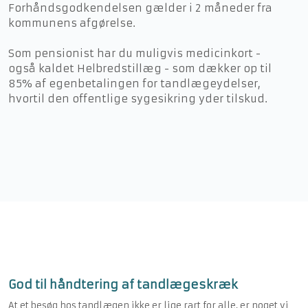
Forhåndsgodkendelsen gælder i 2 måneder fra
kommunens afgørelse.
Som pensionist har du muligvis medicinkort -
også kaldet Helbredstillæg - som dækker op til
85% af egenbetalingen for tandlægeydelser,
hvortil den offentlige sygesikring yder tilskud.
God til håndtering af tandlægeskræk
At et besøg hos tandlægen ikke er lige rart for alle, er noget vi